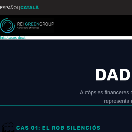
CATALÀ
|
ESPAÑOL
Inici
/
casos-dexit
DAD
Autòpsies financeres
representa 
🏭
CAS 01: EL ROB SILENCIÓS