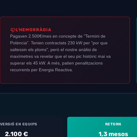
L'HEMORRÀGIA
Pagaven 2.500€/mes en concepte de "Termini de
Potència". Tenien contractats 230 kW per "por que
saltessin els ploms", però el nostre anàlisi de
maxímetres va revelar que el seu pic històric mai va
superar els 45 kW. A més, patien penalitzacions
recurrents per Energia Reactiva.
NVERSIÓ EN EQUIPS
RETORN
2.100 €
1,3 mesos