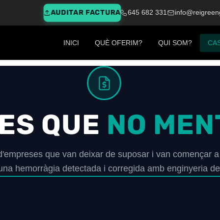
AUDITAR FACTURA
645 682 331
info@reigree
INICI
QUÈ OFERIM?
QUI SOM?
CAS
ES QUE
NO MEN
 d'empreses que van deixar de suposar i van començar 
una hemorràgia detectada i corregida amb enginyeria de 