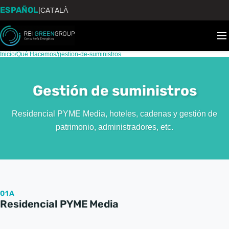
ESPAÑOL
|
CATALÀ
Inicio
/
Qué Hacemos
/
gestion-de-suministros
Gestión de suministros
Residencial PYME Media, hoteles, cadenas y gestión de
patrimonio, administradores, etc.
01A
Residencial PYME Media