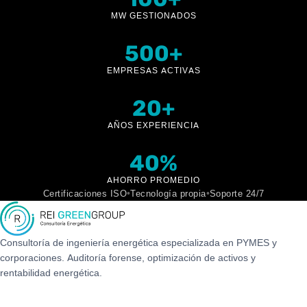
MW GESTIONADOS
500+
EMPRESAS ACTIVAS
20+
AÑOS EXPERIENCIA
40%
AHORRO PROMEDIO
•
•
Certificaciones ISO
Tecnología propia
Soporte 24/7
Consultoría de ingeniería energética especializada en PYMES y
corporaciones. Auditoría forense, optimización de activos y
rentabilidad energética.