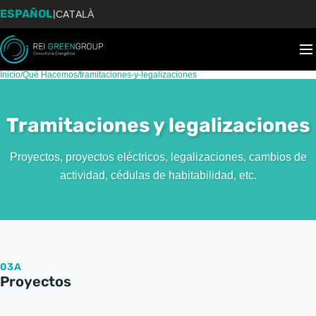
ESPAÑOL
|
CATALÀ
Inicio
/
Qué Hacemos
/
tramitaciones-y-legalizaciones
Tramitaciones y legalizaciones
Proyectos, proyectos eléctricos, legalizaciones, cambios de
actividad, cédulas de habitabilidad, etc.
03A
Proyectos