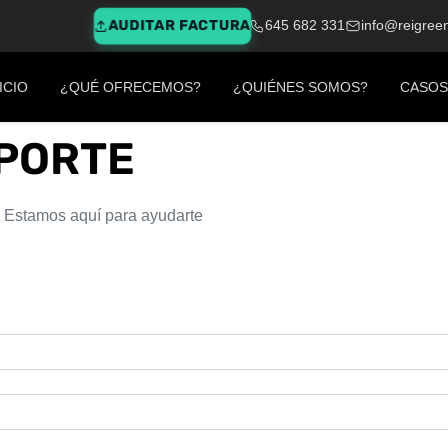
AUDITAR FACTURA
645 682 331
info@reigree
ICIO
¿QUÉ OFRECEMOS?
¿QUIÉNES SOMOS?
CASOS
PORTE
 Estamos aquí para ayudarte