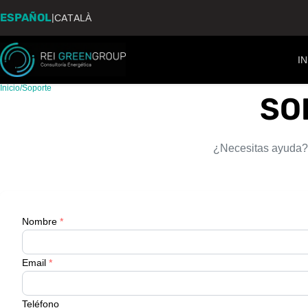
ESPAÑOL
|
CATALÀ
IN
Inicio
/
Soporte
SO
¿Necesitas ayuda?
Nombre
*
Email
*
Teléfono